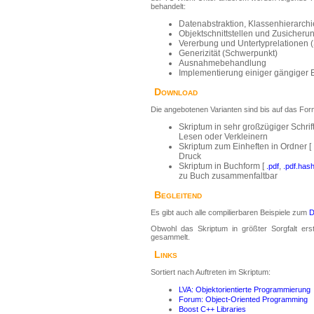
behandelt:
Datenabstraktion, Klassenhierarch
Objektschnittstellen und Zusicher
Vererbung und Untertyprelationen 
Generizität (Schwerpunkt)
Ausnahmebehandlung
Implementierung einiger gängiger 
Download
Die angebotenen Varianten sind bis auf das For
Skriptum in sehr großzügiger Schrift
Lesen oder Verkleinern
Skriptum zum Einheften in Ordner [
Druck
Skriptum in Buchform [
,
.pdf
.pdf.has
zu Buch zusammenfaltbar
Begleitend
Es gibt auch alle compilierbaren Beispiele zum
D
Obwohl das Skriptum in größter Sorgfalt erst
gesammelt.
Links
Sortiert nach Auftreten im Skriptum:
LVA: Objektorientierte Programmierung
Forum: Object-Oriented Programming
Boost C++ Libraries