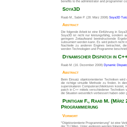
benefits to the administrator and programmer con
Soya3D
Raab M., Sabin P. (28. März 2008)
Soya3D Tutor
Abstract
Die folgende Arbeit ist eine Einführung in Soy
Soya3D ist nicht nur leistungsfähig, sondern 
geringem Zeitaufwand beeindruckende Ergebni
subsumiert werden kann. Es wird jedoch nicht 
Nachteile zu anderen Engines betrachtet, di
werden Technologien und Programme beschrieb
Dynamischer Dispatch in C+
Raab M. (16. Dezember 2008)
Dynamic Dispatc
Abstract
Beim Einsatz objektorientierter Techniken wird 
die richtige virtuelle Methode zu ﬁnden. In di
superskalaren Computerarchitekturen kostet, wo
patch in C++ mittels verschiedener Techniken v
die Situation wesentlich verbessert haben oder
Puntigam F., Raab M. (März 
Programmierung
Vorwort
"Objektorientierte Programmierung" ist eine 
der TU Wien. Unter anderem werden folgende T