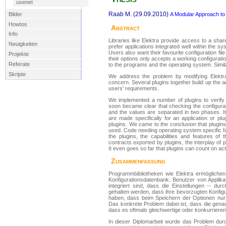
usenet
Raab M. (29.09.2010)
Bilder
A Modular Approach to
Howtos
Abstract
Info
Libraries like Elektra provide access to a share
Neuigkeiten
prefer applications integrated well within the s
Users also want their favourite configuration fi
Projekte
their options only accepts a working configurati
Referate
to the programs and the operating system. Similar
Skripte
We address the problem by modifying Elektra 
concern. Several plugins together build up the a
users' requirements.
We implemented a number of plugins to verify 
soon became clear that checking the configuratio
and the values are separated in two phases. It
are made specifically for an application or pl
plugins. We came to the conclusion that plugins c
used. Code needing operating system specific fac
the plugins, the capabilities and features o
contracts exported by plugins, the interplay of
It even goes so far that plugins can count on act
Zusammenfassung
Programmbibliotheken wie Elektra ermöglichen 
Konfigurationsdatenbank. Benutzer von Appli
integriert sind, dass die Einstellungen -- 
gehalten werden, dass ihre bevorzugten Konfigu
haben, dass beim Speichern der Optionen nur f
Das konkrete Problem dabei ist, dass die gena
dass es oftmals gleichwertige oder konkurriere
In dieser Diplomarbeit wurde das Problem durc