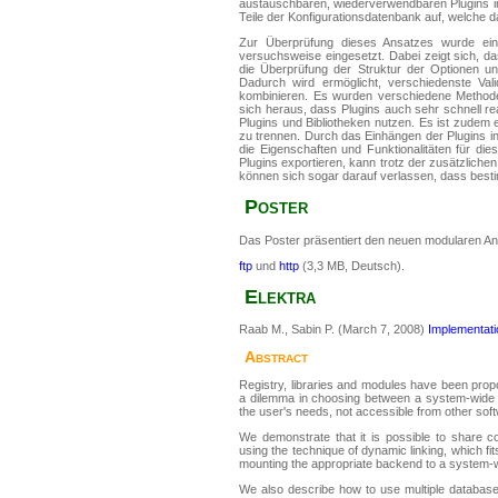
austauschbaren, wiederverwendbaren Plugins im
Teile der Konfigurationsdatenbank auf, welche 
Zur Überprüfung dieses Ansatzes wurde ein
versuchsweise eingesetzt. Dabei zeigt sich, d
die Überprüfung der Struktur der Optionen und
Dadurch wird ermöglicht, verschiedenste Valid
kombinieren. Es wurden verschiedene Methoden
sich heraus, dass Plugins auch sehr schnell re
Plugins und Bibliotheken nutzen. Es ist zudem
zu trennen. Durch das Einhängen der Plugins i
die Eigenschaften und Funktionalitäten für di
Plugins exportieren, kann trotz der zusätzlichen
können sich sogar darauf verlassen, dass besti
Poster
Das Poster präsentiert den neuen modularen Ans
ftp
und
http
(3,3 MB, Deutsch).
Elektra
Raab M., Sabin P. (March 7, 2008)
Implementati
Abstract
Registry, libraries and modules have been propos
a dilemma in choosing between a system-wide co
the user's needs, not accessible from other sof
We demonstrate that it is possible to share con
using the technique of dynamic linking, which fi
mounting the appropriate backend to a system-
We also describe how to use multiple databases