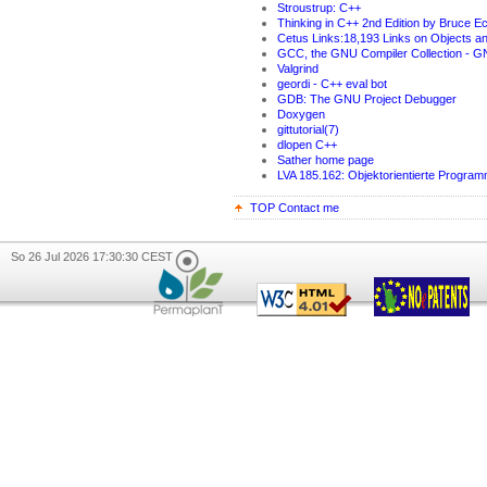
Stroustrup: C++
Thinking in C++ 2nd Edition by Bruce E
Cetus Links:18,193 Links on Objects 
GCC, the GNU Compiler Collection - GN
Valgrind
geordi - C++ eval bot
GDB: The GNU Project Debugger
Doxygen
gittutorial(7)
dlopen C++
Sather home page
LVA 185.162: Objektorientierte Program
TOP
Contact me
So 26 Jul 2026 17:30:30 CEST