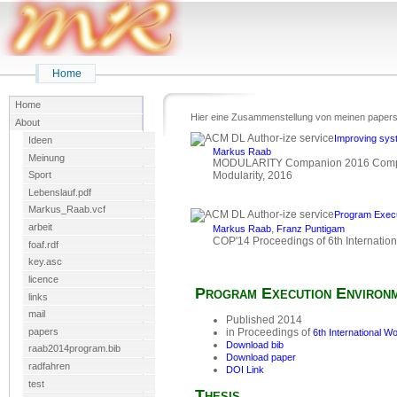
Home
Home
Hier eine Zusammenstellung von meinen papers
About
Improving syst
Ideen
Markus Raab
Meinung
MODULARITY Companion 2016 Companio
Modularity, 2016
Sport
Lebenslauf.pdf
Markus_Raab.vcf
Program Execu
arbeit
,
Markus Raab
Franz Puntigam
COP'14 Proceedings of 6th Internati
foaf.rdf
key.asc
licence
Program Execution Environ
links
mail
Published 2014
papers
in Proceedings of
6th International 
Download bib
raab2014program.bib
Download paper
radfahren
DOI Link
test
Thesis