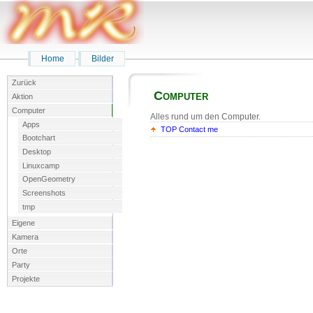
Home
Bilder
Zurück
Computer
Aktion
Computer
Alles rund um den Computer.
Apps
TOP
Contact me
Bootchart
Desktop
Linuxcamp
OpenGeometry
Screenshots
tmp
Eigene
Kamera
Orte
Party
Projekte